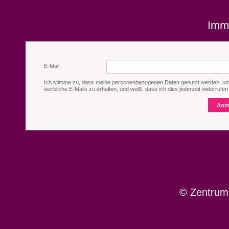
Imm
E-Mail
Ich stimme zu, dass meine personenbezogenen Daten genutzt werden, u
werbliche E-Mails zu erhalten, und weiß, dass ich dies jederzeit widerrufen
Anm
© Zentrum 