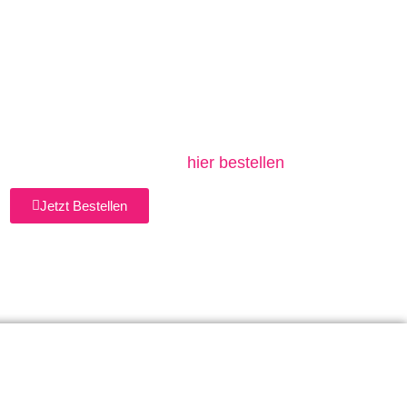
eder. Deshalb ist ein Bauchtanzkurs das ideale
ag, Weihnachten oder einfach aus Freude am
uhbauer erklärt euch in diesem kurzen Video
 Bauchtanz so faszinierend ist.
des Orients mit einem Bauchtanz-Kurspaket.
als 3er Karte für 59,- € →
hier bestellen
Jetzt Bestellen