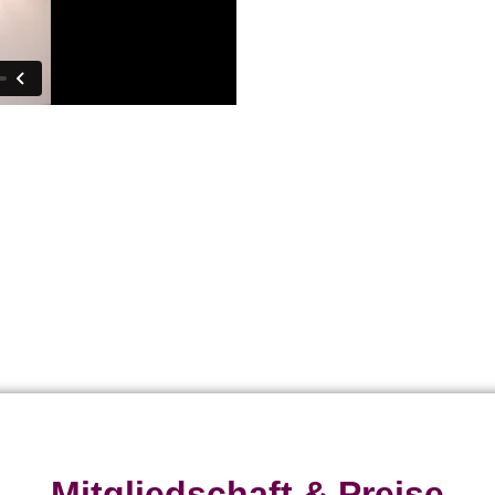
Bauchtanz lernen kann j
Geschenk zum Geburtst
Schenken. Ludmilla Sch
warum der
Entdecke den Zauber 
Jetzt neu – auch 
Mitgliedschaft & Preise