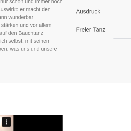
ht nur schön und immer noch
 auswirkt: er macht den
Ausdruck
kann wunderbar
stärken und vor allem
Freier Tanz
 auf den Bauchtanz
ich selbst, mit seinem
leben, was uns und unsere
Di