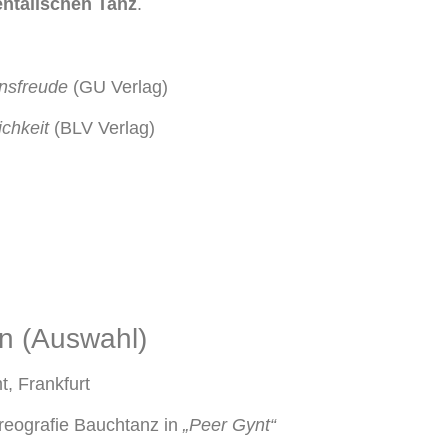
entalischen Tanz
.
nsfreude
(GU Verlag)
chkeit
(BLV Verlag)
en (Auswahl)
, Frankfurt
eografie Bauchtanz in
„Peer Gynt“