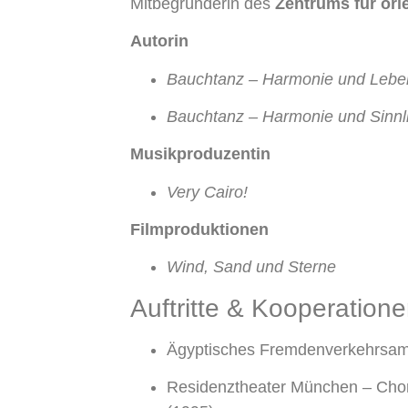
Mitbegründerin des
Zentrums für ori
Autorin
Bauchtanz – Harmonie und Lebe
Bauchtanz – Harmonie und Sinnli
Musikproduzentin
Very Cairo!
Filmproduktionen
Wind, Sand und Sterne
Auftritte & Kooperation
Ägyptisches Fremdenverkehrsamt
Residenztheater München – Chor