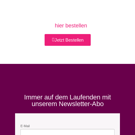
einem Bauchtanz-Kurspaket.
Jetzt neu – auch als 3er Karte für 59,- €
→
hier bestellen
Jetzt Bestellen
Immer auf dem Laufenden mit
unserem Newsletter-Abo
E-Mail