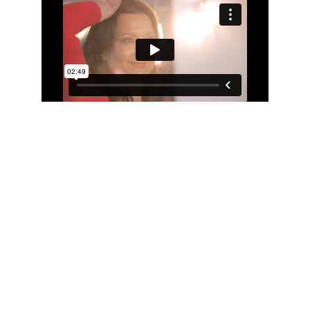
Die Geschenkidee
Bauchtanz lernen kann jeder. Deshalb ist
ein Bauchtanzkurs das ideale Geschenk
zum Geburtstag, Weihnachten oder
einfach aus Freude am Schenken.
Ludmilla Schuhbauer erklärt euch in
diesem kurzen Video warum der
Bauchtanz so faszinierend ist.
Entdecke den Zauber des Orients mit